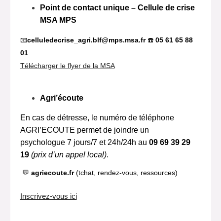
Point de contact unique – Cellule de crise
MSA MPS
📧
celluledecrise_agri.blf@mps.msa.fr
☎️
05 61 65 88
01
Télécharger le flyer de la MSA
Agri’écoute
En cas de détresse, le numéro de téléphone
AGRI’ECOUTE permet de joindre un
psychologue 7 jours/7 et 24h/24h au
09 69 39 29
19
(prix d’un appel local)
.
💬
agriecoute.fr
(tchat, rendez‑vous, ressources)
Inscrivez-vous ici